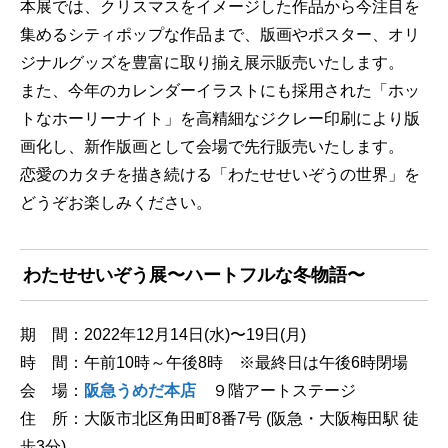
本展では、クリスマスをイメージした作品から今注目を
集めるシティポップな作品まで、版画やポスター、オリ
ジナルグッズを豊富に取り揃え展示販売いたします。
また、今年のカレンダーイラストにも採用された「ホッ
トなホーリーナイト」を高精細なジクレー印刷により版
画化し、新作版画として会場で先行販売いたします。
恋愛のカタチを描き続ける「わたせせいぞうの世界」を
どうぞお楽しみください。
わたせせいぞう展〜ハートフルな冬物語〜
期 間：2022年12月14日(水)〜19日(月)
時 間：午前10時～午後8時 ※最終日は午後6時閉場
会 場：
阪急うめだ本店
９階アートステージ
住 所：大阪市北区角田町8番7号 (阪急・大阪梅田駅 徒
歩3分)