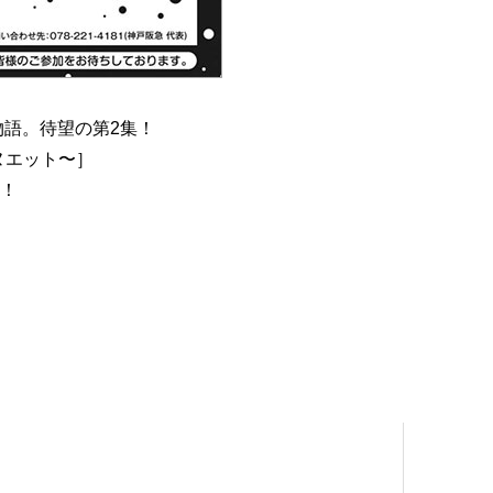
語。待望の第2集！
ヌエット〜］
！