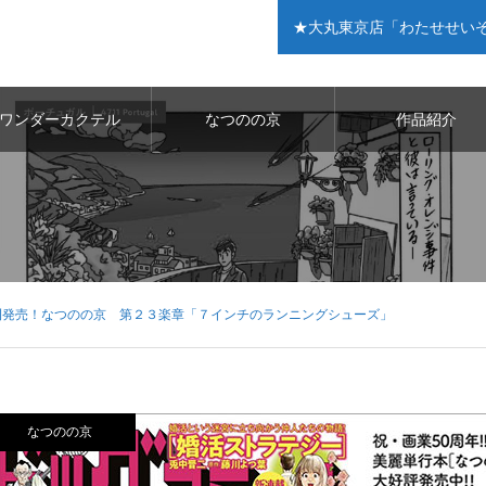
★大丸東京店「わたせせいぞう展 
ワンダーカクテル
なつのの京
作品紹介
増刊発売！なつのの京 第２３楽章「７インチのランニングシューズ」
なつのの京