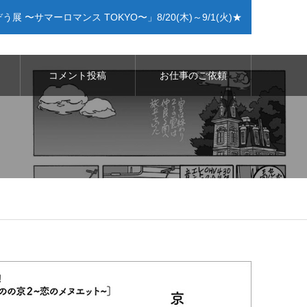
〜サマーロマンス TOKYO〜」8/20(木)～9/1(火)★
コメント投稿
お仕事のご依頼