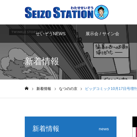
せいぞうNEWS
展示会 / サイン会
新着情報
新着情報
なつのの京
ビッグコミック10月17日号
ホーム
新着情報
news