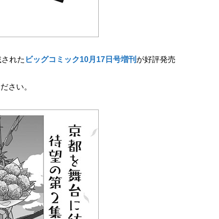
載された
ビッグコミック10月17日号増刊
が好評発売
ください。