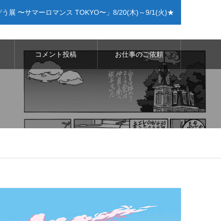
〜サマーロマンス TOKYO〜」8/20(木)～9/1(火)★
コメント投稿
お仕事のご依頼