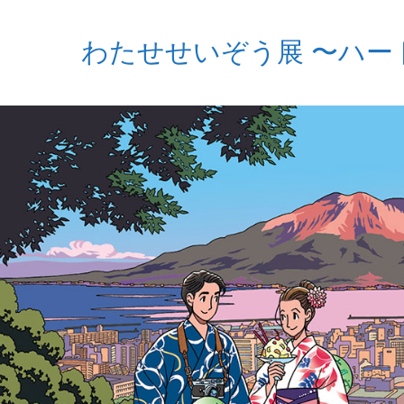
わたせせいぞう展 〜ハー