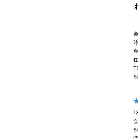
会
時
住
T
1
会