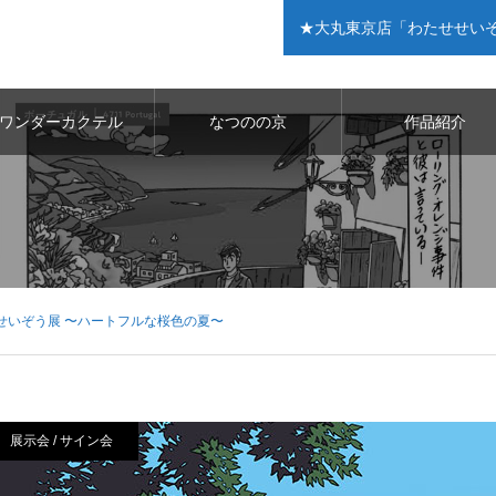
★大丸東京店「わたせせいぞう展 
ワンダーカクテル
なつのの京
作品紹介
せいぞう展 〜ハートフルな桜色の夏〜
展示会 / サイン会