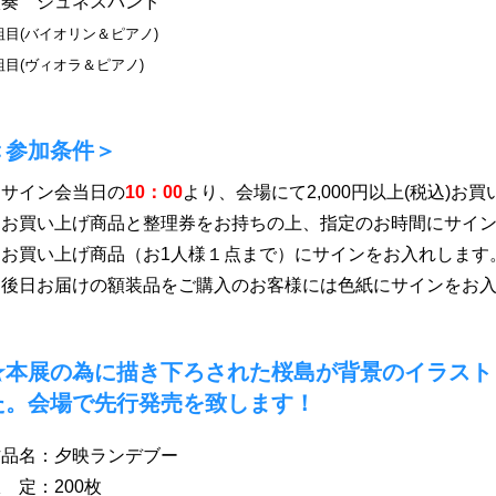
演奏 ジュネスバンド
組目(バイオリン＆ピアノ)
組目(ヴィオラ＆ピアノ)
＜参加条件＞
・サイン会当日の
10：00
より、会場にて2,000円以上(税込)
・お買い上げ商品と整理券をお持ちの上、指定のお時間にサイ
※お買い上げ商品（お1人様１点まで）にサインをお入れします
（後日お届けの額装品をご購入のお客様には色紙にサインをお入
★本展の為に描き下ろされた桜島が背景のイラスト
た。会場で先行発売を致します！
作品名：夕映ランデブー
限 定：200枚