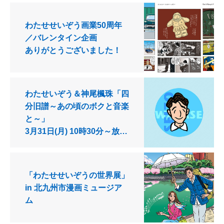
わたせせいぞう画業50周年
／バレンタイン企画
ありがとうございました！
わたせいぞう＆神尾楓珠「四
分旧譜～あの頃のボクと音楽
と～」
3月31日(月) 10時30分～放送
／BS朝日
「わたせせいぞうの世界展」
in 北九州市漫画ミュージア
ム