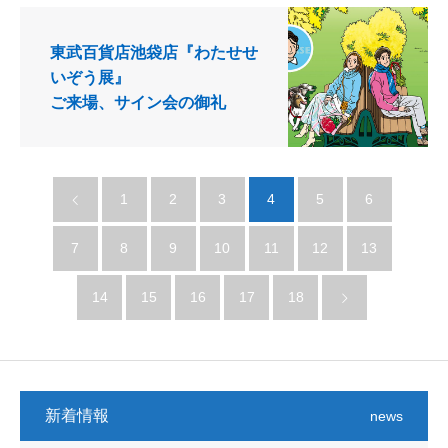
東武百貨店池袋店『わたせせ
いぞう展』
ご来場、サイン会の御礼
1
2
3
4
5
6
7
8
9
10
11
12
13
14
15
16
17
18
新着情報
news