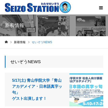
新着情報
新着情報
せいぞうNEWS
ホーム
せいぞうNEWS
5/17(土) 青山学院大学「青山
アカデメイア・日本語真字ッ
句」
ゲスト出演します！