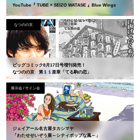
YouTube『 TUBE × SEIZO WATASE 』Blue Wings
なつのの京
ビッグコミック8月17日号増刊発売！
なつのの京 第１１楽章「てる駒の恋」
展示会 / サイン会
ジェイアール名古屋タカシマヤ
「わたせせいぞう展～シティポップな風～」