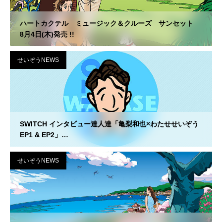
ハートカクテル ミュージック＆クルーズ サンセット
8月4日(木)発売 !!
せいぞうNEWS
SWITCH インタビュー達人達「亀梨和也×わたせせいぞう
EP1 & EP2」
再放送のお知らせ
せいぞうNEWS