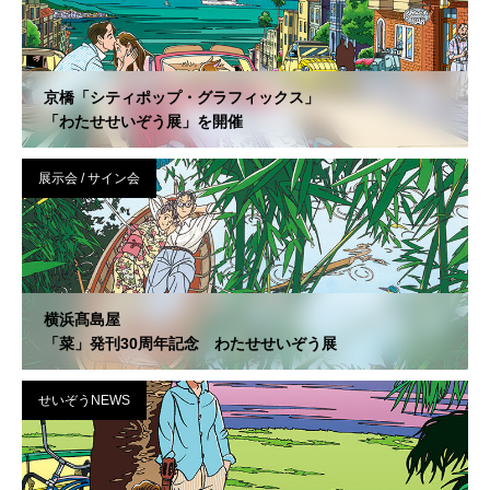
京橋「シティポップ・グラフィックス」
「わたせせいぞう展」を開催
展示会 / サイン会
横浜髙島屋
「菜」発刊30周年記念 わたせせいぞう展
せいぞうNEWS