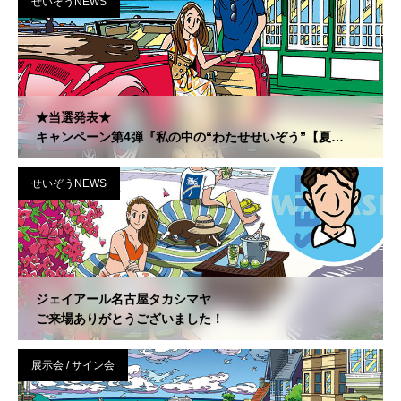
せいぞうNEWS
★当選発表★
キャンペーン第4弾『私の中の“わたせせいぞう”【夏
編】』
せいぞうNEWS
ジェイアール名古屋タカシマヤ
ご来場ありがとうございました！
展示会 / サイン会