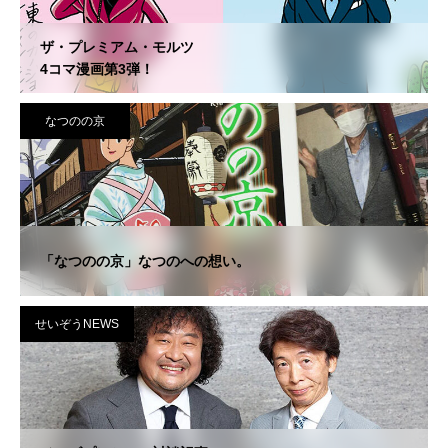
ザ・プレミアム・モルツ
4コマ漫画第3弾！
なつのの京
「なつのの京」なつのへの想い。
せいぞうNEWS