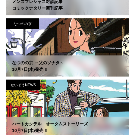
メンズプレシャス対談記事
コミックナタリー新刊記事
なつのの京
なつのの京 ～父のソナタ～
10月7日(木)発売 !!
せいぞうNEWS
ハートカクテル オータムストーリーズ
10月7日(木)発売 !!